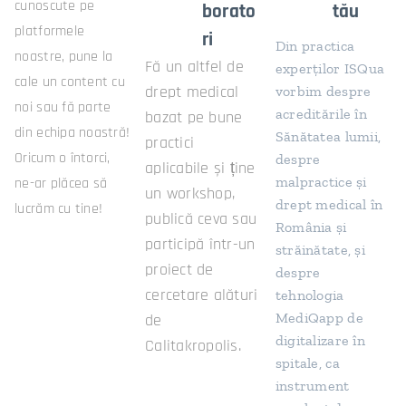
cunoscute pe
borato
tău
platformele
ri
Din practica
noastre, pune la
Fă un altfel de
experților ISQua
cale un content cu
drept medical
vorbim despre
noi sau fă parte
acreditările în
bazat pe bune
din echipa noastră!
Sănătatea lumii,
practici
Oricum o întorci,
despre
aplicabile și ține
malpractice și
ne-ar plăcea să
un workshop,
drept medical în
lucrăm cu tine!
publică ceva sau
România și
participă într-un
străinătate, și
proiect de
despre
cercetare alături
tehnologia
MediQapp de
de
digitalizare în
Calitakropolis.
spitale, ca
instrument