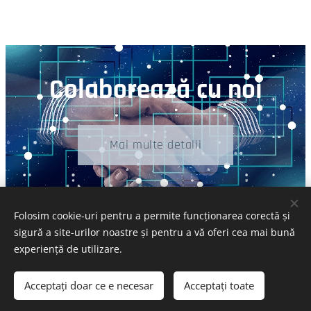
Colaboreaz
ă
cu noi
Mai multe detalii
Folosim cookie-uri pentru a permite funcționarea corectă și
© 2024 Calitakropolis | Toate drepturile rezervate
sigură a site-urilor noastre și pentru a vă oferi cea mai bună
Cookie-uri
experiență de utilizare.
Selectează
Acceptați doar ce e necesar
Acceptați toate
English
Română