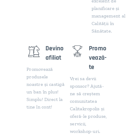
excelent de
planificare și
management al
Calității în
Sănătate.
Devino
Promo
afiliat
vează-
te
Promovează
produsele
Vrei sa devii
noastre și castigă
sponsor? Ajută-
un ban în plus!
ne să creștem
Simplu! Direct la
comunitatea
tine în cont!
Calitakropolis și
oferă-le produse,
servicii,
workshop-uri.