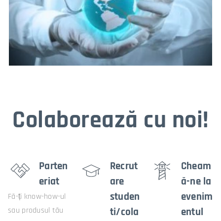
Colaboreaz
ă
cu noi!
Parten
Recrut
Cheam
eriat
are
ă-ne la
studen
evenim
Fă-ți know-how-ul
sau produsul tău
ti/cola
entul