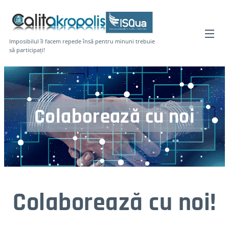
Imposibilul îl facem repede însă pentru minuni trebuie
să participați!
Colaboreaz
ă
cu noi
Colaboreaz
ă
cu noi!