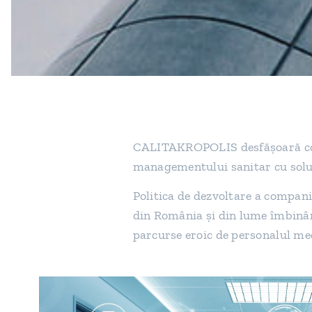
CALITAKROPOLIS desfășoară con
managementului sanitar cu soluț
Politica de dezvoltare a compan
din România și din lume îmbinân
parcurse eroic de personalul me