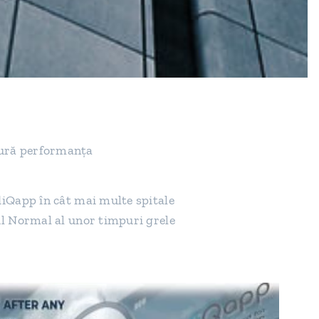
gură performanța
iQapp în cât mai multe spitale
l Normal al unor timpuri grele