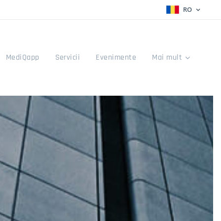
RO
MediQapp
Servicii
Evenimente
Mai mult