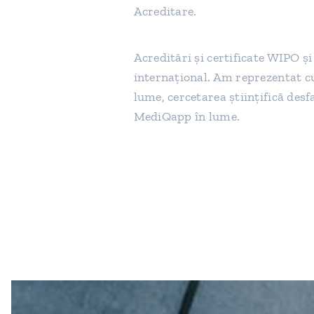
Acreditare.
Acreditări şi certificate WIPO ş
internaţional. Am reprezentat c
lume, cercetarea ştiințifică de
MediQapp în lume.